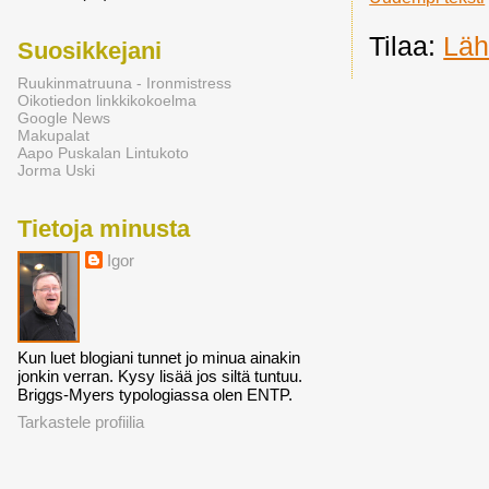
Tilaa:
Läh
Suosikkejani
Ruukinmatruuna - Ironmistress
Oikotiedon linkkikokoelma
Google News
Makupalat
Aapo Puskalan Lintukoto
Jorma Uski
Tietoja minusta
Igor
Kun luet blogiani tunnet jo minua ainakin
jonkin verran. Kysy lisää jos siltä tuntuu.
Briggs-Myers typologiassa olen ENTP.
Tarkastele profiilia