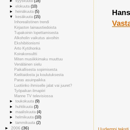
►
syyskuuta
(18)
►
elokuuta
(10)
Han
►
heinäkuuta
(5)
▼
kesäkuuta
(15)
Vast
Inhorealistinen trendi
Kirjaston lainaustiedoista
Tupakoinin lopettamisesta
Alkoholin vaikutus aivoihin
Ekshibitionismi
Arto Kytöhonka
Koirakonsultti
Miten musiikkimaku muuttuu
Venäläinen sielu
Paikallisesta sopimisesta
Kielitaidosta ja koulutuksesta
Paras asuinpaikka
Luotiinko ihmiselle jalat vai juuret?
Työpaikan ilmapiiri
Manne TV televisiossa
►
toukokuuta
(9)
►
huhtikuuta
(3)
►
maaliskuuta
(4)
►
helmikuuta
(10)
►
tammikuuta
(2)
►
2006
(36)
Uudempi teksti