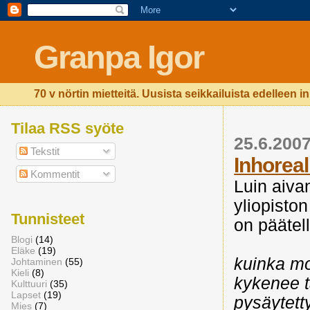
Granpa Igor
70 v nörtin mietteitä. Uusista seikkailuista edelleen i
Tilaa RSS syöte
25.6.200
Tekstit
Inhoreal
Kommentit
Luin aivan
yliopisto
Tunnisteet
on päätell
Blogi
(14)
Eläke
(19)
kuinka mo
Johtaminen
(55)
Kieli
(8)
kykenee 
Kulttuuri
(35)
Lapset
(19)
pysäytett
Mies
(7)