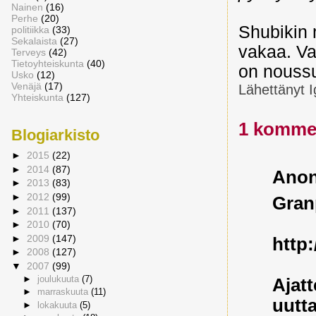
Nainen
(16)
Perhe
(20)
Shubikin 
politiikka
(33)
Sekalaista
(27)
vakaa. Va
Terveys
(42)
Tietoyhteiskunta
(40)
on noussut
Usko
(12)
Venäjä
(17)
Lähettänyt
I
Yhteiskunta
(127)
1 kommen
Blogiarkisto
►
2015
(22)
►
2014
(87)
Ano
►
2013
(83)
►
2012
(99)
Gran
►
2011
(137)
►
2010
(70)
►
2009
(147)
http:
►
2008
(127)
▼
2007
(99)
►
joulukuuta
(7)
Ajat
►
marraskuuta
(11)
uutta
►
lokakuuta
(5)